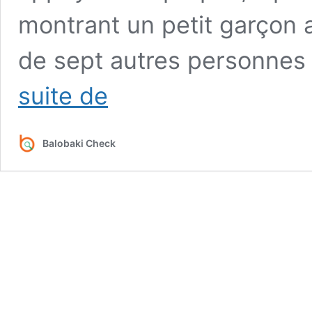
montrant un petit garçon 
de sept autres personnes
L’armée
suite de
congolaise
dément
le
Balobaki Check
recrutement
des
enfants
dans
l’Est
de
la
RDC
pour
combattre
les
rebelles