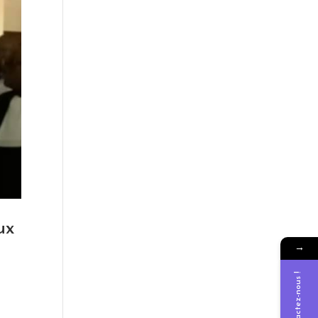
ux
t
→
Contactez-nous !