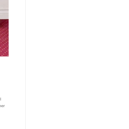
l
her