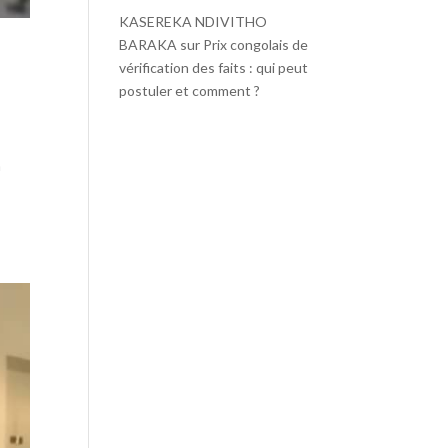
KASEREKA NDIVITHO
BARAKA
sur
Prix congolais de
vérification des faits : qui peut
postuler et comment ?
n