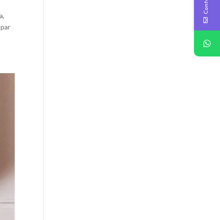
a,
 par