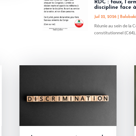
RDC : faux, l’ar
discipline face 
Juil 22, 2026
|
Balobaki
Réunie au sein de la Co
constitutionnel (C64), 