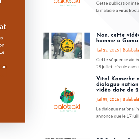
n
Cette publication inte
la maladie à virus Ebola
at
Non, cette vidé
es
homme à Goma 
ion
Juil 25, 2026
|
Balobaki
 Le
Cette séquence aimée
t un
28 juillet, circule dan
Vital Kamerhe n
dialogue nation
vidéo date de 2
Juil 22, 2026
|
Balobaki
Le dialogue national in
annoncé que le 17 juille