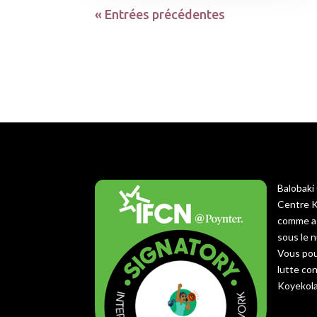
« Entrées précédentes
Balobaki 
Centre K
comme as
sous le 
Vous pou
lutte co
Koyekola