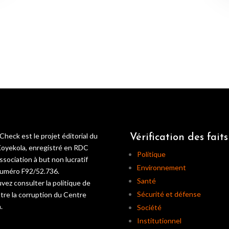
Check est le projet éditorial du
Vérification des faits
oyekola, enregistré en RDC
Politique
sociation à but non lucratif
Environnement
numéro F92/52.736.
Santé
vez consulter la politique de
Sécurité et défense
ntre la corruption du Centre
.
Société
Institutionnel