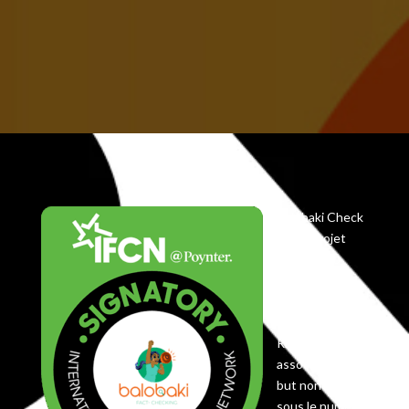
Balobaki Check
est le projet
éditorial du
Centre
Koyekola,
enregistré en
RDC comme
association à
but non lucratif
sous le numéro