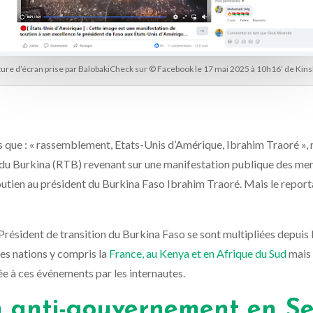
ure d’écran prise par BalobakiCheck sur © Facebook le 17 mai 2025 à 10h16’ de Kin
ls que
: « rassemblement, Etats-Unis d’Amérique, Ibrahim Traoré »,
ion du Burkina (RTB) revenant sur une manifestation publique des 
soutien au président du Burkina Faso Ibrahim Traoré.
Mais le report
u Président de transition du Burkina Faso se sont multipliées depuis 
res nations y compris la
France, au Kenya et en Afrique du Sud
mais 
ée à ces événements par les internautes.
n anti-gouvernement en S