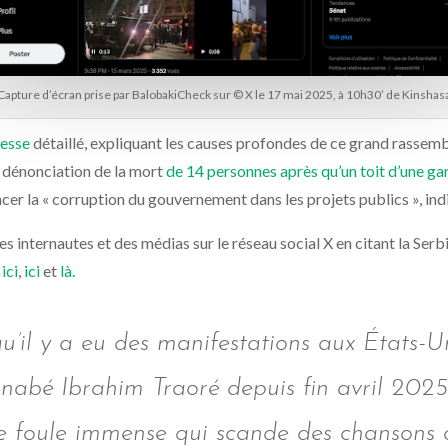
Capture d’écran prise par BalobakiCheck sur © X le 17 mai 2025, à 10h30’ de Kinshas
resse
détaillé, expliquant les causes profondes de ce grand rassemb
 dénonciation de la mort
de 14 personnes après qu’un toit d’une ga
er la « corruption du gouvernement dans les projets publics », indiq
s internautes et des médias sur le réseau social X en citant la Serbi
,
ici
,
ici
et
là.
 qu’il y a eu des manifestations aux États-
inabé Ibrahim Traoré depuis fin avril 2025
e foule immense qui scande des chansons da