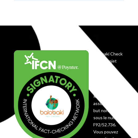
Balobaki Check
est le projet
éditorial du
Centre
Koyekola,
enregistré en
RDC comme
association à
but non lucratif
sous le numéro
F92/52.736.
Vous pouvez