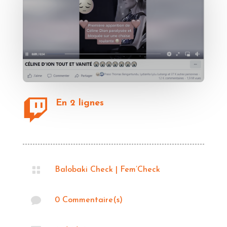

En 2 lignes

Balobaki Check
|
Fem’Check

0 Commentaire(s)