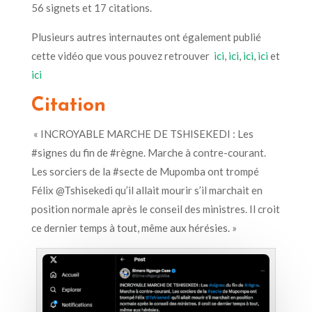
56 signets et 17 citations.
Plusieurs autres internautes ont également publié
cette
vidéo
que
vous pouvez retrouver
ici
,
ici
,
ici
,
ici
et
ici
Citation
« INCROYABLE MARCHE DE TSHISEKEDI : Les
#signes du fin de #règne. Marche à contre-courant.
Les sorciers de la #secte de Mupomba ont trompé
Félix @Tshisekedi qu’il allait mourir s’il marchait en
position normale après le conseil des ministres. Il croit
ce dernier temps à tout, même aux hérésies. »