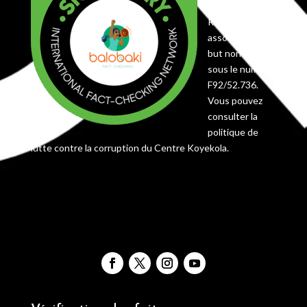
enregistré en
RDC comme
association à
but non lucratif
sous le numéro
F92/52.736.
Vous pouvez
consulter la
politique de
lutte contre la corruption du Centre Koyekola.