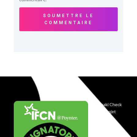
SOUMETTRE LE
COMMENTAIRE
Balobaki Check
est le projet
éditorial du
Centre
Koyekola,