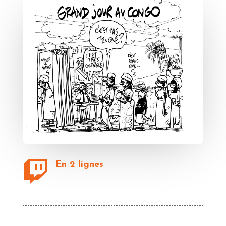

En 2 lignes