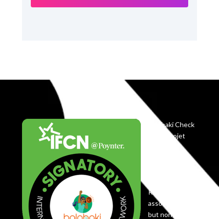
Balobaki Check
est le projet
éditorial du
Centre
Koyekola,
enregistré en
RDC comme
association à
but non lucratif