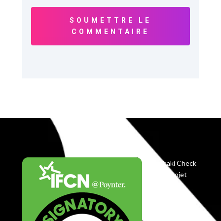
SOUMETTRE LE
COMMENTAIRE
Balobaki Check
est le projet
éditorial du
Centre
Koyekola,
enregistré en