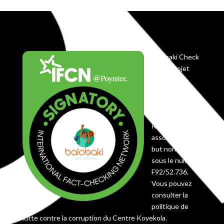
Balobaki Check
est le projet
éditorial du
Centre
Koyekola,
enregistré en
RDC comme
association à
but non lucratif
sous le numéro
F92/52.736.
Vous pouvez
consulter la
politique de
lutte contre la corruption du Centre Koyekola.