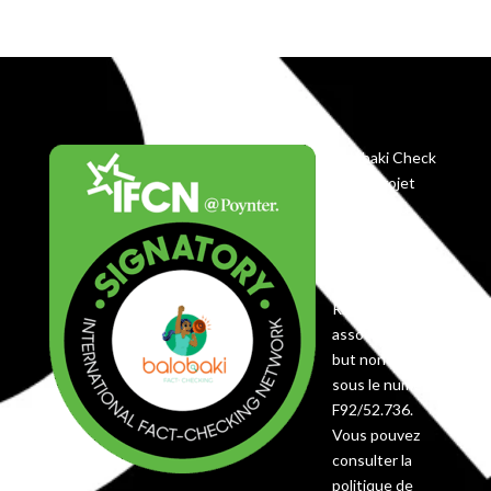
Balobaki Check
est le projet
éditorial du
Centre
Koyekola,
enregistré en
RDC comme
association à
but non lucratif
sous le numéro
F92/52.736.
Vous pouvez
consulter la
politique de