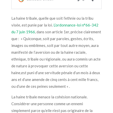
La haine tribale
, quelle que
soit l’ethnie ou la tribu
visée
,
est puni
e
par la loi
.
L’ordonnance-loi n°66-342
du 7 juin 1966
,
dans son article 1er
, précise
clairement
que : »
Quiconque, soit par paroles, gestes, écrits,
images ou emblèmes, soit par tout autre moyen, aura
manifesté de l’aversion ou de la haine raciale,
ethnique, tribale ou régionale, ou aura commis un acte
de nature à provoquer cette aversion ou cette
haine,est puni d’une servitude pénale d’un mois à deux
ans et d’une amende de cinq cents à cent mille francs,
ou d’une de ces peines seulement « .
La haine tribale menace la cohésion nationale.
Considérer une personne comme un ennemi
simplement
parce qu’
elle
n’est pas originaire d
e la