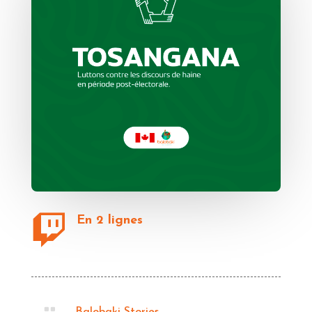

En 2 lignes