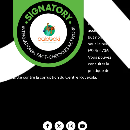
Centre
Koyekola,
enregistré en
RDC comme
association à
but non lucratif
sous le numéro
F92/52.736.
Vous pouvez
consulter la
politique de
lutte contre la corruption du Centre Koyekola.