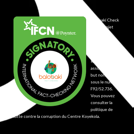
Balobaki Check
est le projet
éditorial du
Centre
Koyekola,
enregistré en
RDC comme
association à
but non lucratif
sous le numéro
F92/52.736.
Vous pouvez
consulter la
politique de
lutte contre la corruption du Centre Koyekola.