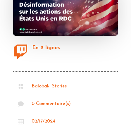

En 2 lignes

Balobaki Stories

0 Commentaire(s)

02/17/2024