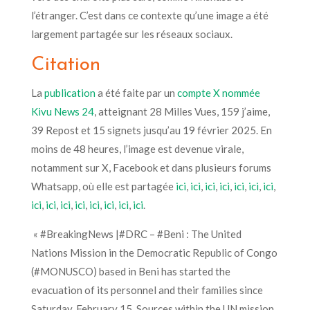
l’étranger. C’est dans ce contexte qu’une image a été
largement partagée sur les réseaux sociaux.
Citation
La
publication
a été faite par un
compte X nommée
Kivu News 24
, atteignant 28 Milles Vues, 159 j’aime,
39 Repost et 15 signets jusqu’au 19 février 2025. En
moins de 48 heures, l’image est devenue virale,
notamment sur X, Facebook et dans plusieurs forums
Whatsapp, où elle est partagée
ici
,
ici
,
ici
,
ici
,
ici
,
ici
,
ici
,
ici
,
ici
,
ici
,
ici
,
ici
,
ici
,
ici
,
ici
.
« #BreakingNews |#DRC – #Beni : The United
Nations Mission in the Democratic Republic of Congo
(#MONUSCO) based in Beni has started the
evacuation of its personnel and their families since
Saturday, February 15. Sources within the UN mission