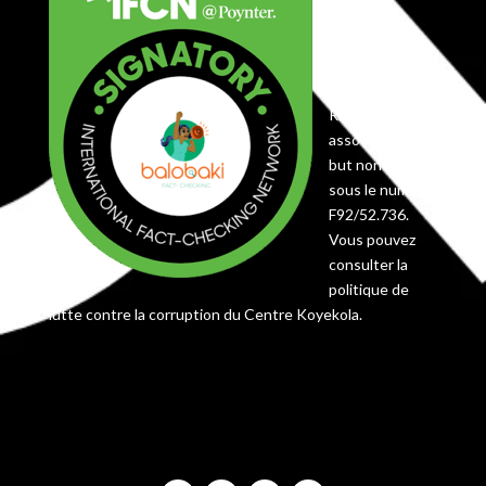
éditorial du
Centre
Koyekola,
enregistré en
RDC comme
association à
but non lucratif
sous le numéro
F92/52.736.
Vous pouvez
consulter la
politique de
lutte contre la corruption du Centre Koyekola.