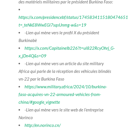
des matériels militaires par le président Burkina Faso:
https://x.com/presidencebf/status/1745834115180474651
t=_teNkE8WwEGl7sqsUnmg-w&s=19
-Lien qui mène vers le profil X du président
Burkinabè
https://x.com/CapitaineIb226?t=ul822RcyOhrj_G-
x_jDn4Q&s=09
-Lien qui mène vers un article du site military
Africa qui parle de la réception des véhicules blindés
vn-22 par le Burkina Faso
https://www.military.africa/2024/10/burkina-
faso-acquires-vn-22-armoured-vehicles-from-
china/#google_vignette
-Lien qui mène vers le site web de l’entreprise
Norinco
http://en.norinco.cn/