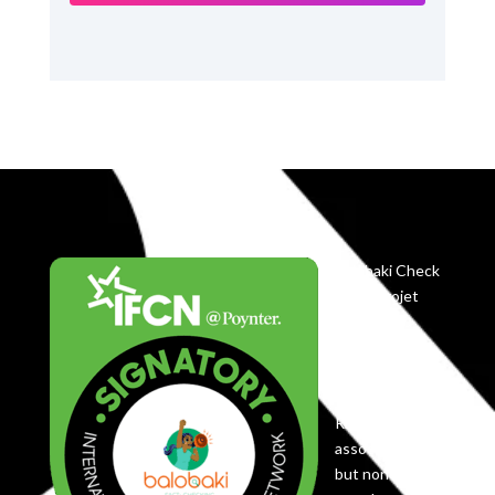
Balobaki Check
est le projet
éditorial du
Centre
Koyekola,
enregistré en
RDC comme
association à
but non lucratif