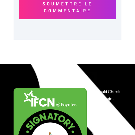
SOUMETTRE LE
COMMENTAIRE
Balobaki Check
est le projet
éditorial du
Centre
Koyekola,
enregistré en
RDC comme